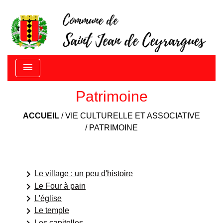
menu
Patrimoine
ACCUEIL
/
VIE CULTURELLE ET ASSOCIATIVE
/
PATRIMOINE
keyboard_arrow_right
Le village : un peu d'histoire
keyboard_arrow_right
Le Four à pain
keyboard_arrow_right
L'église
keyboard_arrow_right
Le temple
Les capitelles