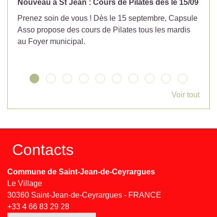
Nouveau à St Jean : Cours de Pilates dès le 15/09
No
Prenez soin de vous ! Dès le 15 septembre, Capsule
Év
Asso propose des cours de Pilates tous les mardis
la
au Foyer municipal.
Voir tout
Contacts
Commune de Saint-Jean-de-Ceyrargues
Le Village
30360 Saint-Jean-de-Ceyrargues - FRANCE
+33 4 66 83 29 28